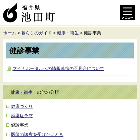
ホーム
>
暮らしのガイド
>
健康・衛生
>
健診事業
健診事業
マイナポータルへの情報連携の不具合について
「
健康・衛生
」の他の分類
健康づくり
感染症予防
健診事業
医師の診察を受けたいとき